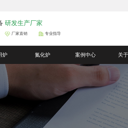
备
研发生产厂家
厂家直销
专业指导
用炉
氮化炉
案例中心
关
氮化炉
备件和大修服务
D
氮化炉
多用炉辐射管